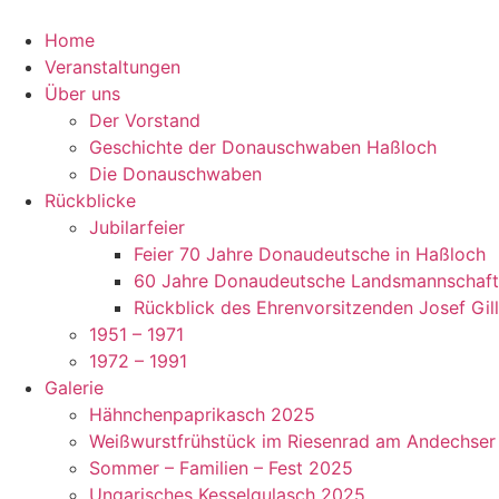
Zum
Inhalt
Home
springen
Veranstaltungen
Über uns
Der Vorstand
Geschichte der Donauschwaben Haßloch
Die Donauschwaben
Rückblicke
Jubilarfeier
Feier 70 Jahre Donaudeutsche in Haßloch
60 Jahre Donaudeutsche Landsmannschaft
Rückblick des Ehrenvorsitzenden Josef Gill
1951 – 1971
1972 – 1991
Galerie
Hähnchenpaprikasch 2025
Weißwurstfrühstück im Riesenrad am Andechser 
Sommer – Familien – Fest 2025
Ungarisches Kesselgulasch 2025